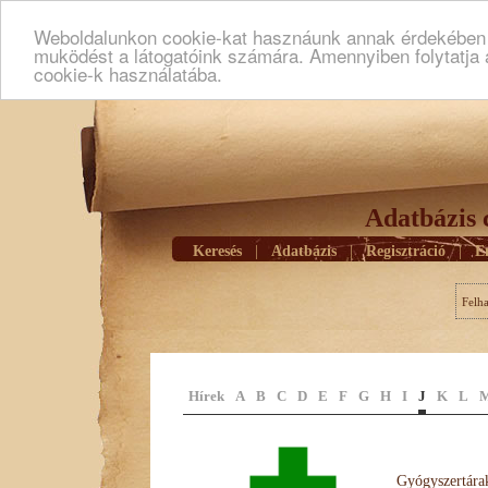
Weboldalunkon cookie-kat hasznáunk annak érdekében h
muködést a látogatóink számára. Amennyiben folytatja 
cookie-k használatába.
Adatbázis 
Keresés
|
Adatbázis
|
Regisztráció
|
E
Felh
Hírek
A
B
C
D
E
F
G
H
I
J
K
L
Gyógyszertárak