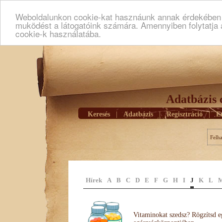
Weboldalunkon cookie-kat hasznáunk annak érdekében h
muködést a látogatóink számára. Amennyiben folytatja 
cookie-k használatába.
Adatbázis 
Keresés
|
Adatbázis
|
Regisztráció
|
E
Felh
Hírek
A
B
C
D
E
F
G
H
I
J
K
L
Vitaminokat szedsz? Rögzítsd e