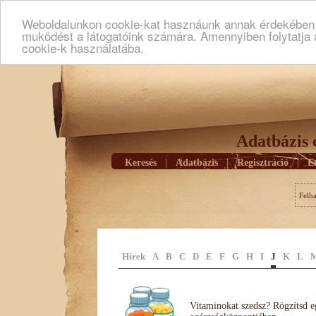
Weboldalunkon cookie-kat hasznáunk annak érdekében h
muködést a látogatóink számára. Amennyiben folytatja 
cookie-k használatába.
Adatbázis 
Keresés
|
Adatbázis
|
Regisztráció
|
E
Felh
Hírek
A
B
C
D
E
F
G
H
I
J
K
L
Vitaminokat szedsz? Rögzítsd e