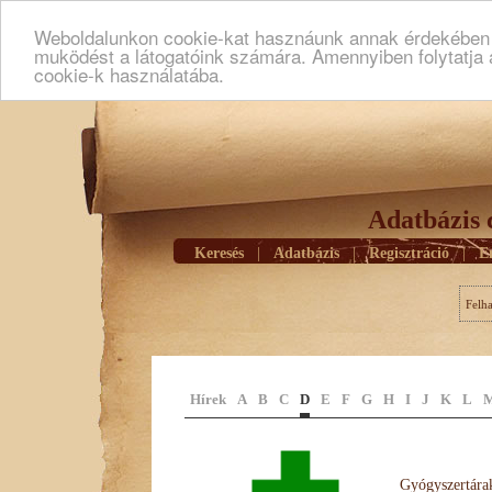
Weboldalunkon cookie-kat hasznáunk annak érdekében h
muködést a látogatóink számára. Amennyiben folytatja 
cookie-k használatába.
Adatbázis 
Keresés
|
Adatbázis
|
Regisztráció
|
E
Felh
Hírek
A
B
C
D
E
F
G
H
I
J
K
L
Gyógyszertárak