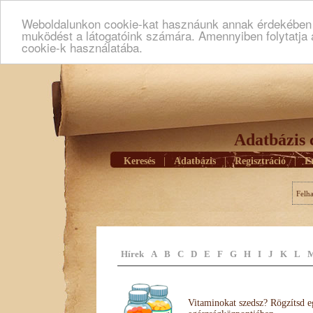
Weboldalunkon cookie-kat hasznáunk annak érdekében h
muködést a látogatóink számára. Amennyiben folytatja 
cookie-k használatába.
Adatbázis 
Keresés
|
Adatbázis
|
Regisztráció
|
E
Felh
Hírek
A
B
C
D
E
F
G
H
I
J
K
L
Vitaminokat szedsz? Rögzítsd e