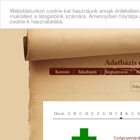
Weboldalunkon cookie-kat hasznáunk annak érdekében h
muködést a látogatóink számára. Amennyiben folytatja 
cookie-k használatába.
Adatbázis 
Keresés
|
Adatbázis
|
Regisztráció
|
E
Felh
Hírek
A
B
C
D
E
F
G
H
I
J
K
L
Gyógyszertárak