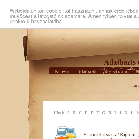
Weboldalunkon cookie-kat hasznáunk annak érdekében h
muködést a látogatóink számára. Amennyiben folytatja 
cookie-k használatába.
Adatbázis 
Keresés
|
Adatbázis
|
Regisztráció
|
E
Felh
Hírek
A
B
C
D
E
F
G
H
I
J
K
L
Vitaminokat szedsz? Rögzítsd e