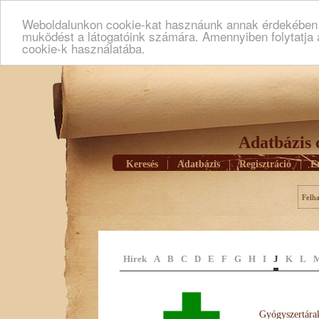
Weboldalunkon cookie-kat hasznáunk annak érdekében h
muködést a látogatóink számára. Amennyiben folytatja 
cookie-k használatába.
Adatbázis 
Keresés
|
Adatbázis
|
Regisztráció
|
E
Felh
Hírek
A
B
C
D
E
F
G
H
I
J
K
L
Gyógyszertárak