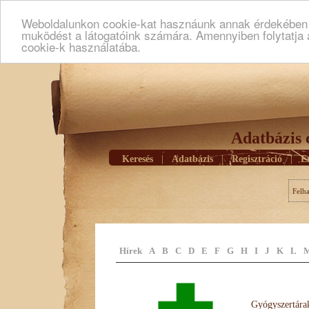
Weboldalunkon cookie-kat hasznáunk annak érdekében h
muködést a látogatóink számára. Amennyiben folytatja 
cookie-k használatába.
Adatbázis 
Keresés
|
Adatbázis
|
Regisztráció
|
E
Felh
Hírek
A
B
C
D
E
F
G
H
I
J
K
L
Gyógyszertárak