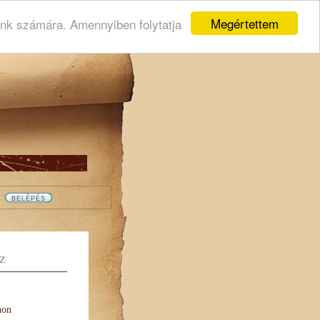
Megértettem
ink számára. Amennyiben folytatja
Z
non