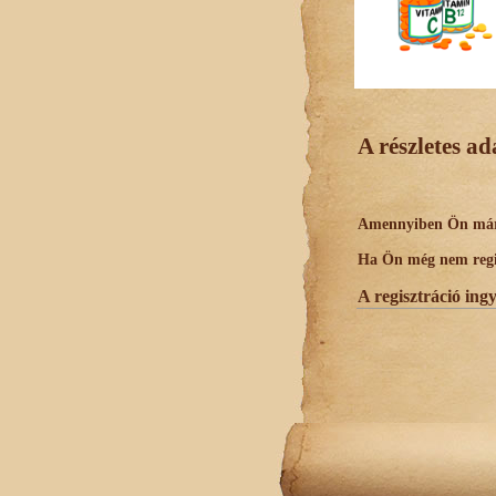
A részletes a
Amennyiben Ön már r
Ha Ön még nem regisz
A regisztráció ing