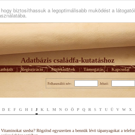
ogy biztosíthassuk a legoptimálisabb muködést a látogató
asználatába.
Adatbázis családfa-kutatáshoz
atbázis
|
Regisztráció
|
Emlékmûvek
|
Támogatás
|
Kapcsolat
Felhasználói név:
Jelszó:
D
E
F
G
H
I
J
K
L
M
N
O
Ö
P
Q
R
S
T
U
Ü
V
W
X
Vitaminokat szedsz? Rögzítsd egyszerüen a bennük lévö tápanyagokat a telefo