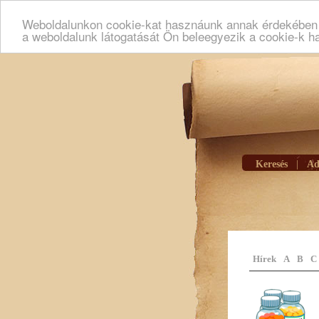
Weboldalunkon cookie-kat hasznáunk annak érdekében h
a weboldalunk látogatását Ön beleegyezik a cookie-k h
Keresés
|
Ad
Hírek
A
B
C