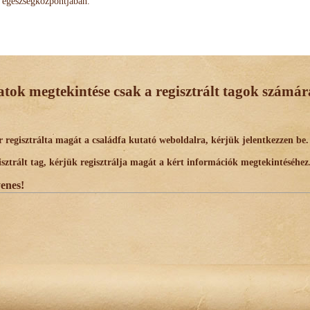
egészségközpontjában.
datok megtekintése csak a regisztrált tagok számára
egisztrálta magát a családfa kutató weboldalra, kérjük jelentkezzen be.
trált tag, kérjük regisztrálja magát a kért információk megtekintéséhez
yenes!