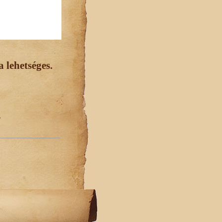
 lehetséges.
.