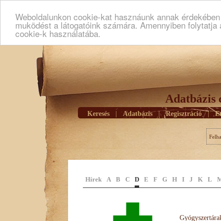
Weboldalunkon cookie-kat hasznáunk annak érdekében h
muködést a látogatóink számára. Amennyiben folytatja 
cookie-k használatába.
Adatbázis 
Keresés
|
Adatbázis
|
Regisztráció
|
E
Felh
Hírek
A
B
C
D
E
F
G
H
I
J
K
L
Gyógyszertárak