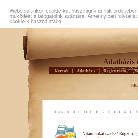
Weboldalunkon cookie-kat hasznáunk annak érdekében h
muködést a látogatóink számára. Amennyiben folytatja 
cookie-k használatába.
Adatbázis 
Keresés
|
Adatbázis
|
Regisztráció
|
E
Felh
Hírek
A
B
C
D
E
F
G
H
I
J
K
L
Vitaminokat szedsz? Rögzítsd e