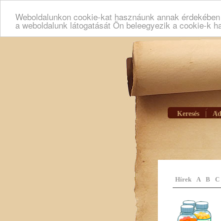
Weboldalunkon cookie-kat hasznáunk annak érdekében h
a weboldalunk látogatását Ön beleegyezik a cookie-k h
Keresés
|
Ad
Hírek
A
B
C