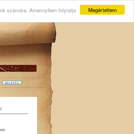
Megértettem
ink számára. Amennyiben folytatja
Z
non