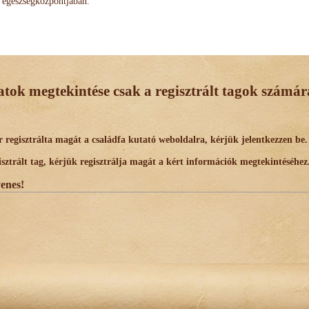
egészségközpontjában.
datok megtekintése csak a regisztrált tagok számára
egisztrálta magát a családfa kutató weboldalra, kérjük jelentkezzen be.
trált tag, kérjük regisztrálja magát a kért információk megtekintéséhez
yenes!