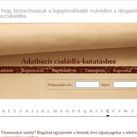
ogy biztosíthassuk a legoptimálisabb muködést a látogató
asználatába.
Adatbázis családfa-kutatáshoz
atbázis
|
Regisztráció
|
Emlékmûvek
|
Támogatás
|
Kapcsolat
Felhasználói név:
Jelszó:
D
E
F
G
H
I
J
K
L
M
N
O
Ö
P
Q
R
S
T
U
Ü
V
W
X
Vitaminokat szedsz? Rögzítsd egyszerüen a bennük lévö tápanyagokat a telefo