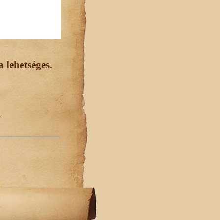
 lehetséges.
.