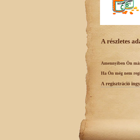
A részletes a
Amennyiben Ön már r
Ha Ön még nem regisz
A regisztráció ing