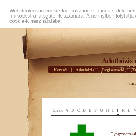
Weboldalunkon cookie-kat hasznáunk annak érdekében h
muködést a látogatóink számára. Amennyiben folytatja 
cookie-k használatába.
Adatbázis 
Keresés
|
Adatbázis
|
Regisztráció
|
E
Felh
Hírek
A
B
C
D
E
F
G
H
I
J
K
L
Gyógyszertárak