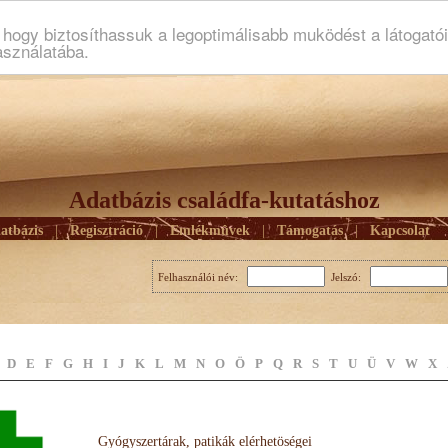
ogy biztosíthassuk a legoptimálisabb muködést a látogató
asználatába.
Adatbázis családfa-kutatáshoz
atbázis
|
Regisztráció
|
Emlékmûvek
|
Támogatás
|
Kapcsolat
Felhasználói név:
Jelszó:
D
E
F
G
H
I
J
K
L
M
N
O
Ö
P
Q
R
S
T
U
Ü
V
W
X
Gyógyszertárak, patikák elérhetöségei