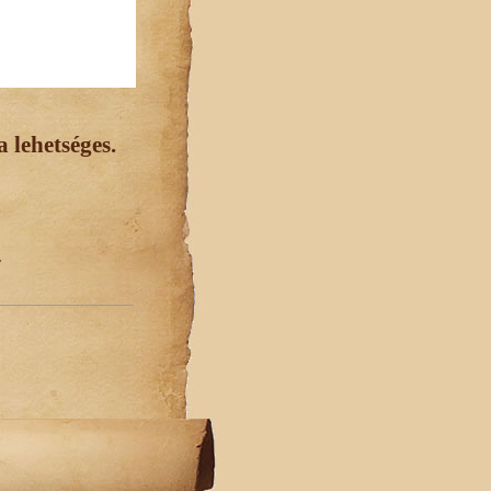
 lehetséges.
.