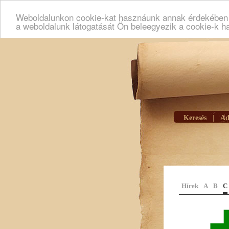
Weboldalunkon cookie-kat hasznáunk annak érdekében h
a weboldalunk látogatását Ön beleegyezik a cookie-k h
Keresés
|
Ad
Hírek
A
B
C