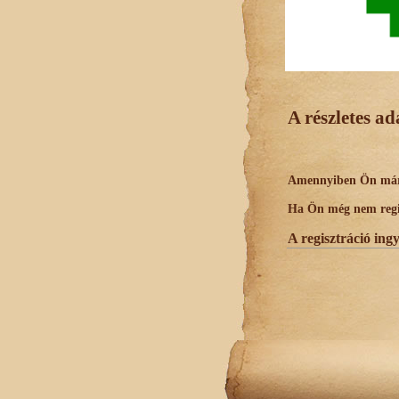
A részletes a
Amennyiben Ön már r
Ha Ön még nem regisz
A regisztráció ing