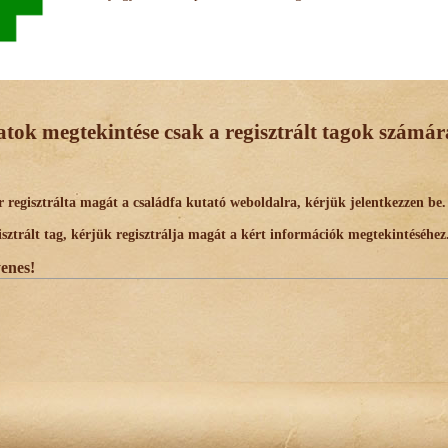
datok megtekintése csak a regisztrált tagok számára
egisztrálta magát a családfa kutató weboldalra, kérjük jelentkezzen be.
trált tag, kérjük regisztrálja magát a kért információk megtekintéséhez
yenes!