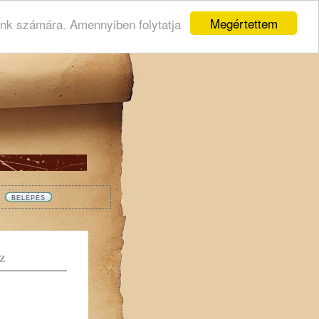
Megértettem
ink számára. Amennyiben folytatja
Z