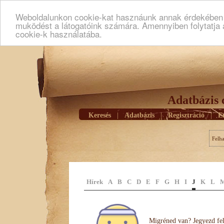
Weboldalunkon cookie-kat hasznáunk annak érdekében h
muködést a látogatóink számára. Amennyiben folytatja 
cookie-k használatába.
Adatbázis 
Keresés
|
Adatbázis
|
Regisztráció
|
E
Felh
Hírek
A
B
C
D
E
F
G
H
I
J
K
L
Migréned van? Jegyezd fel 