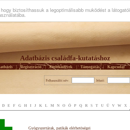
ogy biztosíthassuk a legoptimálisabb muködést a látogató
asználatába.
Adatbázis családfa-kutatáshoz
atbázis
|
Regisztráció
|
Emlékmûvek
|
Támogatás
|
Kapcsolat
Felhasználói név:
Jelszó:
D
E
F
G
H
I
J
K
L
M
N
O
Ö
P
Q
R
S
T
U
Ü
V
W
X
Gyógyszertárak, patikák elérhetöségei