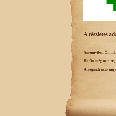
A részletes a
Amennyiben Ön már r
Ha Ön még nem regisz
A regisztráció ing