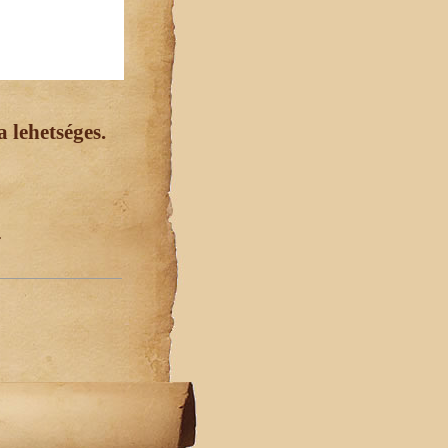
 lehetséges.
.