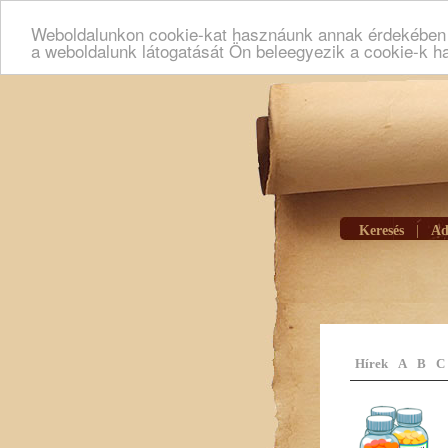
Weboldalunkon cookie-kat hasznáunk annak érdekében h
a weboldalunk látogatását Ön beleegyezik a cookie-k h
Keresés
|
Ad
Hírek
A
B
C