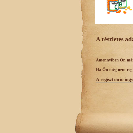
A részletes a
Amennyiben Ön már r
Ha Ön még nem regisz
A regisztráció ing