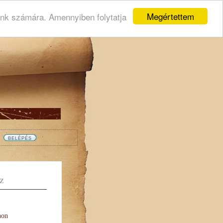
Megértettem
ink számára. Amennyiben folytatja
Z
non