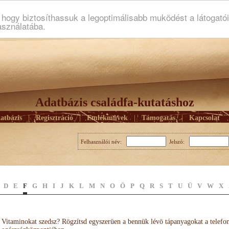
ogy biztosíthassuk a legoptimálisabb muködést a látogató
asználatába.
Adatbázis családfa-kutatáshoz
atbázis
|
Regisztráció
|
Emlékmûvek
|
Támogatás
|
Kapcsolat
Felhasználói név:
Jelszó:
D
E
F
G
H
I
J
K
L
M
N
O
Ö
P
Q
R
S
T
U
Ü
V
W
X
Vitaminokat szedsz? Rögzítsd egyszerüen a bennük lévö tápanyagokat a telefo