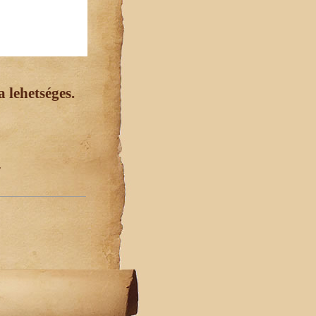
 lehetséges.
.