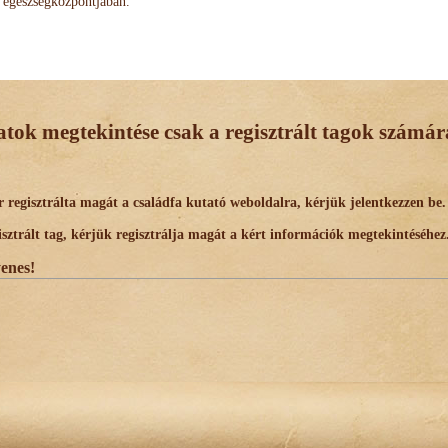
egészségközpontjában.
datok megtekintése csak a regisztrált tagok számára
egisztrálta magát a családfa kutató weboldalra, kérjük jelentkezzen be.
trált tag, kérjük regisztrálja magát a kért információk megtekintéséhez
yenes!