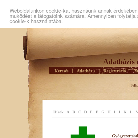
Weboldalunkon cookie-kat hasznáunk annak érdekében h
muködést a látogatóink számára. Amennyiben folytatja 
cookie-k használatába.
Adatbázis 
Keresés
|
Adatbázis
|
Regisztráció
|
E
Felh
Hírek
A
B
C
D
E
F
G
H
I
J
K
L
Gyógyszertárak