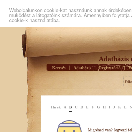
Weboldalunkon cookie-kat hasznáunk annak érdekében h
muködést a látogatóink számára. Amennyiben folytatja 
cookie-k használatába.
Adatbázis 
Keresés
|
Adatbázis
|
Regisztráció
|
E
Felh
Hírek
A
B
C
D
E
F
G
H
I
J
K
L
Migréned van? Jegyezd fel 