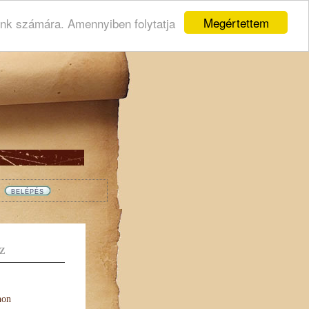
Megértettem
ink számára. Amennyiben folytatja
Z
non