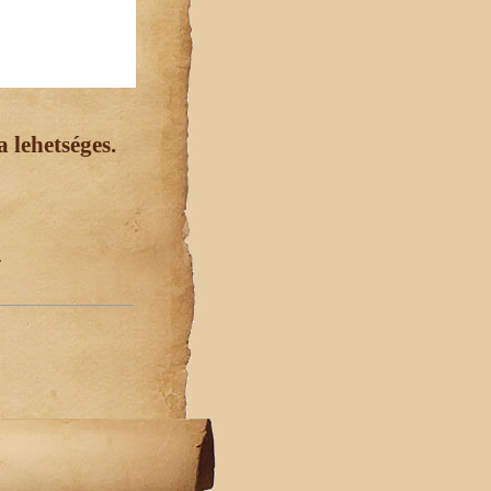
 lehetséges.
.