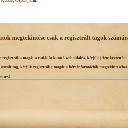
egészségközpontjában.
datok megtekintése csak a regisztrált tagok számára
egisztrálta magát a családfa kutató weboldalra, kérjük jelentkezzen be.
trált tag, kérjük regisztrálja magát a kért információk megtekintéséhez
yenes!