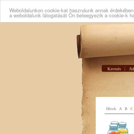
Weboldalunkon cookie-kat hasznáunk annak érdekében h
a weboldalunk látogatását Ön beleegyezik a cookie-k h
Keresés
|
Ad
Hírek
A
B
C