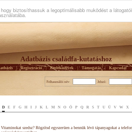
ogy biztosíthassuk a legoptimálisabb muködést a látogató
asználatába.
Adatbázis családfa-kutatáshoz
atbázis
|
Regisztráció
|
Emlékmûvek
|
Támogatás
|
Kapcsolat
Felhasználói név:
Jelszó:
D
E
F
G
H
I
J
K
L
M
N
O
Ö
P
Q
R
S
T
U
Ü
V
W
X
Vitaminokat szedsz? Rögzítsd egyszerüen a bennük lévö tápanyagokat a telefo