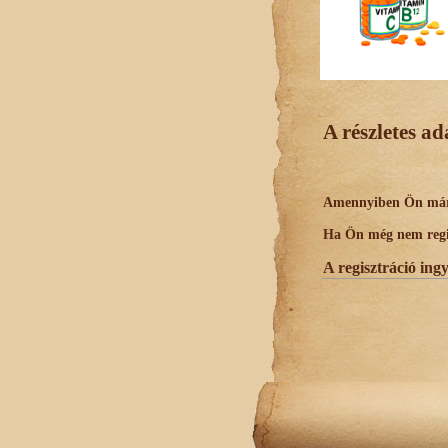
A részletes a
Amennyiben Ön már r
Ha Ön még nem regisz
A regisztráció ing