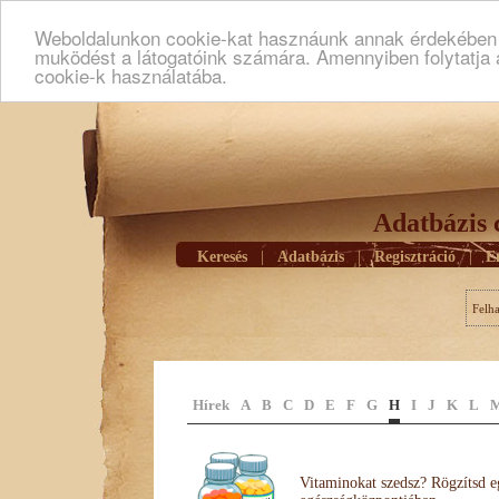
Weboldalunkon cookie-kat hasznáunk annak érdekében h
muködést a látogatóink számára. Amennyiben folytatja 
cookie-k használatába.
Adatbázis 
Keresés
|
Adatbázis
|
Regisztráció
|
E
Felh
Hírek
A
B
C
D
E
F
G
H
I
J
K
L
Vitaminokat szedsz? Rögzítsd e