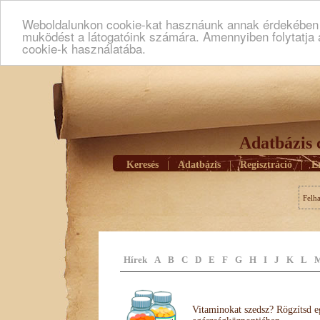
Weboldalunkon cookie-kat hasznáunk annak érdekében h
muködést a látogatóink számára. Amennyiben folytatja 
cookie-k használatába.
Adatbázis 
Keresés
|
Adatbázis
|
Regisztráció
|
E
Felh
Hírek
A
B
C
D
E
F
G
H
I
J
K
L
Vitaminokat szedsz? Rögzítsd e