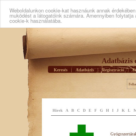
Weboldalunkon cookie-kat hasznáunk annak érdekében h
muködést a látogatóink számára. Amennyiben folytatja 
cookie-k használatába.
Adatbázis 
Keresés
|
Adatbázis
|
Regisztráció
|
E
Felh
Hírek
A
B
C
D
E
F
G
H
I
J
K
L
Gyógyszertárak