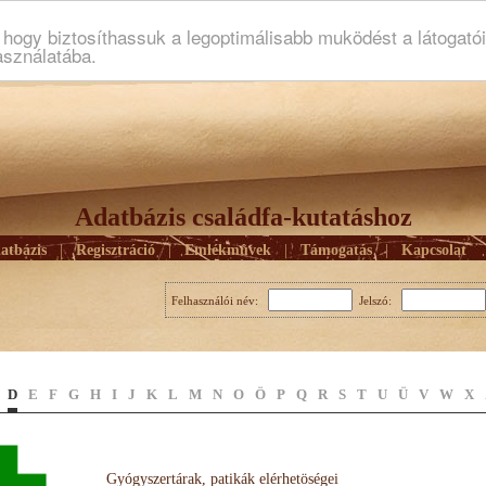
ogy biztosíthassuk a legoptimálisabb muködést a látogató
asználatába.
Adatbázis családfa-kutatáshoz
atbázis
|
Regisztráció
|
Emlékmûvek
|
Támogatás
|
Kapcsolat
Felhasználói név:
Jelszó:
D
E
F
G
H
I
J
K
L
M
N
O
Ö
P
Q
R
S
T
U
Ü
V
W
X
Gyógyszertárak, patikák elérhetöségei