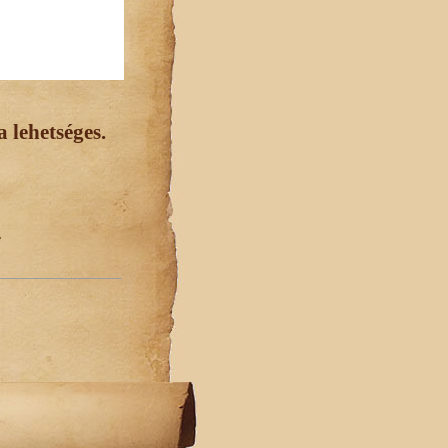
 lehetséges.
.