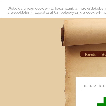
Weboldalunkon cookie-kat hasznáunk annak érdekében h
a weboldalunk látogatását Ön beleegyezik a cookie-k h
Keresés
|
Ad
Hírek
A
B
C