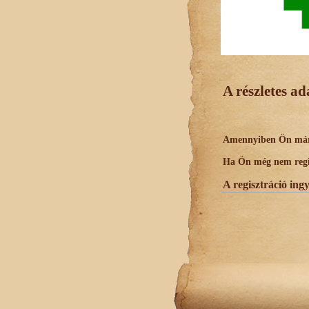
A részletes a
Amennyiben Ön már r
Ha Ön még nem regisz
A regisztráció ing