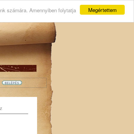
Megértettem
ink számára. Amennyiben folytatja
Z