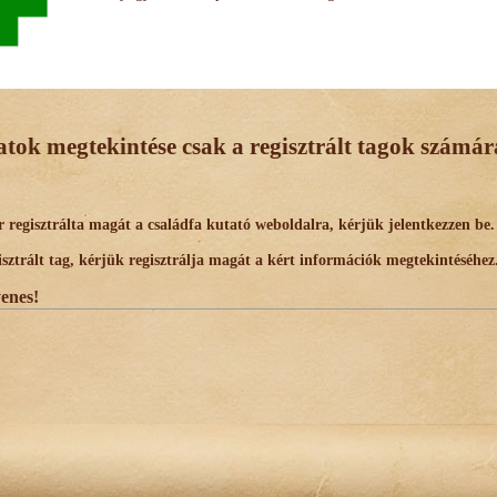
datok megtekintése csak a regisztrált tagok számára
egisztrálta magát a családfa kutató weboldalra, kérjük jelentkezzen be.
trált tag, kérjük regisztrálja magát a kért információk megtekintéséhez
yenes!