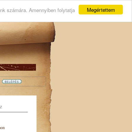
Megértettem
ink számára. Amennyiben folytatja
Z
non