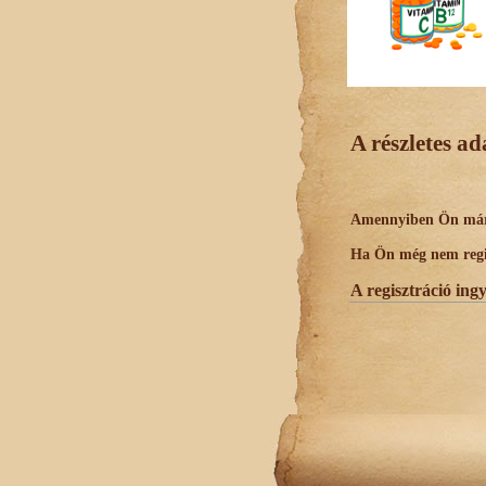
A részletes a
Amennyiben Ön már r
Ha Ön még nem regisz
A regisztráció ing