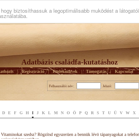
ogy biztosíthassuk a legoptimálisabb muködést a látogató
asználatába.
Adatbázis családfa-kutatáshoz
atbázis
|
Regisztráció
|
Emlékmûvek
|
Támogatás
|
Kapcsolat
Felhasználói név:
Jelszó:
D
E
F
G
H
I
J
K
L
M
N
O
Ö
P
Q
R
S
T
U
Ü
V
W
X
Vitaminokat szedsz? Rögzítsd egyszerüen a bennük lévö tápanyagokat a telefo