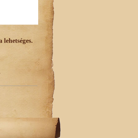
 lehetséges.
.