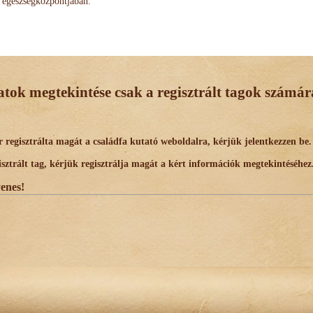
egészségközpontjában.
datok megtekintése csak a regisztrált tagok számára
egisztrálta magát a családfa kutató weboldalra, kérjük jelentkezzen be.
trált tag, kérjük regisztrálja magát a kért információk megtekintéséhez
yenes!