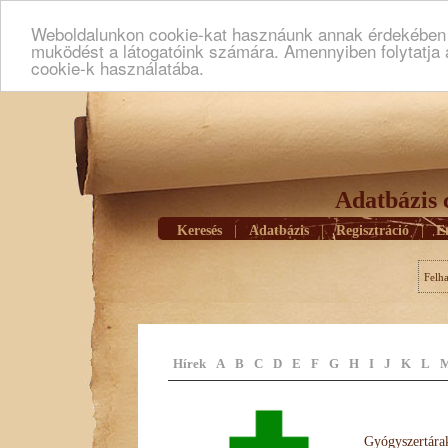
Weboldalunkon cookie-kat hasznáunk annak érdekében h
muködést a látogatóink számára. Amennyiben folytatja 
cookie-k használatába.
Adatbázis 
Keresés
|
Adatbázis
|
Regisztráció
|
E
Felh
Hírek
A
B
C
D
E
F
G
H
I
J
K
L
Gyógyszertárak