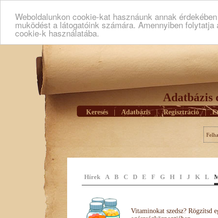
Weboldalunkon cookie-kat hasznáunk annak érdekében h
muködést a látogatóink számára. Amennyiben folytatja 
cookie-k használatába.
Adatbázis 
Keresés
|
Adatbázis
|
Regisztráció
|
E
Felh
Hírek
A
B
C
D
E
F
G
H
I
J
K
L
Vitaminokat szedsz? Rögzítsd e