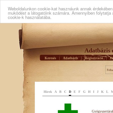
Weboldalunkon cookie-kat hasznáunk annak érdekében h
muködést a látogatóink számára. Amennyiben folytatja 
cookie-k használatába.
Adatbázis 
Keresés
|
Adatbázis
|
Regisztráció
|
E
Felh
Hírek
A
B
C
D
E
F
G
H
I
J
K
L
Gyógyszertárak