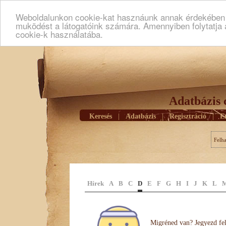
Weboldalunkon cookie-kat hasznáunk annak érdekében h
muködést a látogatóink számára. Amennyiben folytatja 
cookie-k használatába.
Adatbázis 
Keresés
|
Adatbázis
|
Regisztráció
|
E
Felh
Hírek
A
B
C
D
E
F
G
H
I
J
K
L
Migréned van? Jegyezd fel 