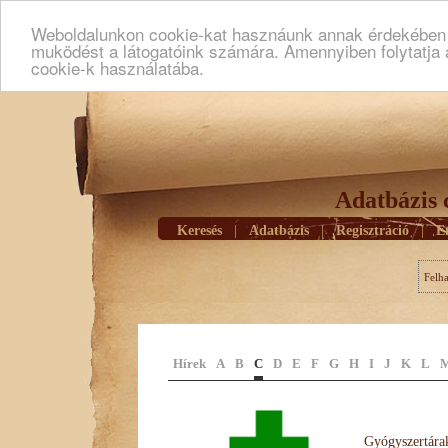
Weboldalunkon cookie-kat hasznáunk annak érdekében h
muködést a látogatóink számára. Amennyiben folytatja 
cookie-k használatába.
Adatbázis 
Keresés
|
Adatbázis
|
Regisztráció
|
E
Felh
Hírek
A
B
C
D
E
F
G
H
I
J
K
L
Gyógyszertárak