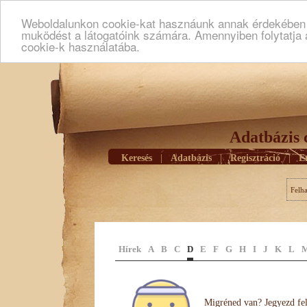
Weboldalunkon cookie-kat hasznáunk annak érdekében h
muködést a látogatóink számára. Amennyiben folytatja 
cookie-k használatába.
Adatbázis 
Keresés
|
Adatbázis
|
Regisztráció
|
E
Felh
Hírek
A
B
C
D
E
F
G
H
I
J
K
L
Migréned van? Jegyezd fel 