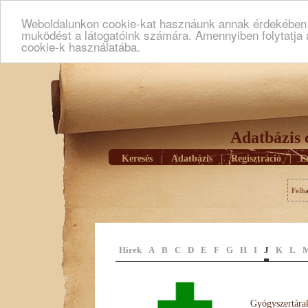
Weboldalunkon cookie-kat hasznáunk annak érdekében h
muködést a látogatóink számára. Amennyiben folytatja 
cookie-k használatába.
Adatbázis 
Keresés
|
Adatbázis
|
Regisztráció
|
E
Felh
Hírek
A
B
C
D
E
F
G
H
I
J
K
L
Gyógyszertárak