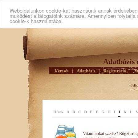
Weboldalunkon cookie-kat hasznáunk annak érdekében h
muködést a látogatóink számára. Amennyiben folytatja 
cookie-k használatába.
Adatbázis 
Keresés
|
Adatbázis
|
Regisztráció
|
E
Felh
Hírek
A
B
C
D
E
F
G
H
I
J
K
L
Vitaminokat szedsz? Rögzítsd e