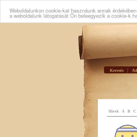
Weboldalunkon cookie-kat hasznáunk annak érdekében h
a weboldalunk látogatását Ön beleegyezik a cookie-k h
Keresés
|
Ad
Hírek
A
B
C