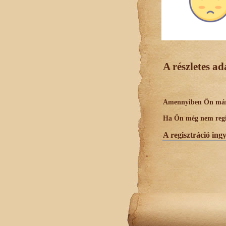
A részletes a
Amennyiben Ön már r
Ha Ön még nem regisz
A regisztráció ing