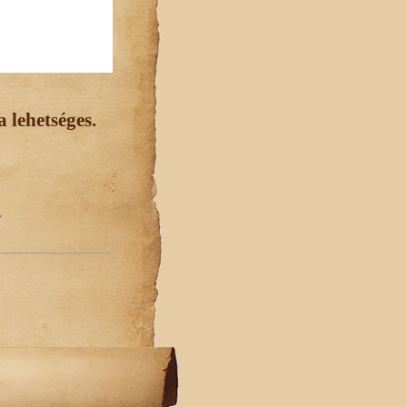
 lehetséges.
.