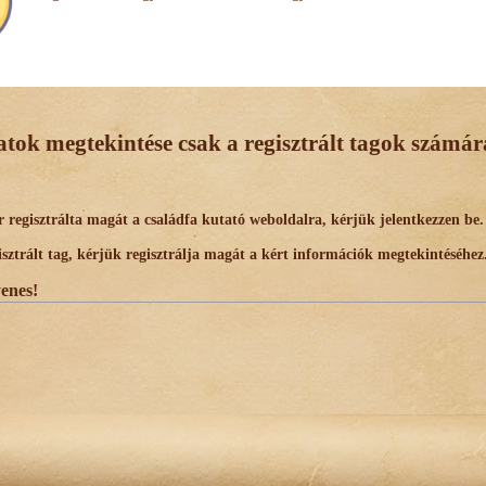
datok megtekintése csak a regisztrált tagok számára
egisztrálta magát a családfa kutató weboldalra, kérjük jelentkezzen be.
trált tag, kérjük regisztrálja magát a kért információk megtekintéséhez
yenes!