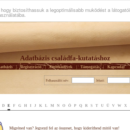
ogy biztosíthassuk a legoptimálisabb muködést a látogató
asználatába.
Adatbázis családfa-kutatáshoz
atbázis
|
Regisztráció
|
Emlékmûvek
|
Támogatás
|
Kapcsolat
Felhasználói név:
Jelszó:
D
E
F
G
H
I
J
K
L
M
N
O
Ö
P
Q
R
S
T
U
Ü
V
W
X
Migréned van? Jegyezd fel az összeset, hogy kideríthesd mitöl van!