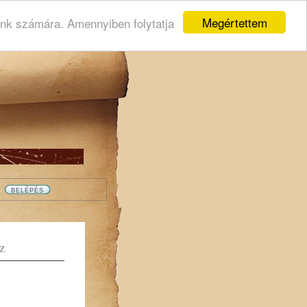
Megértettem
ink számára. Amennyiben folytatja
Z