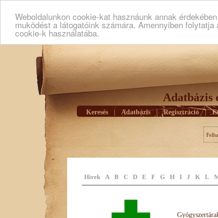
Weboldalunkon cookie-kat hasznáunk annak érdekében h
muködést a látogatóink számára. Amennyiben folytatja 
cookie-k használatába.
Adatbázis 
Keresés
|
Adatbázis
|
Regisztráció
|
E
Felh
Hírek
A
B
C
D
E
F
G
H
I
J
K
L
Gyógyszertárak