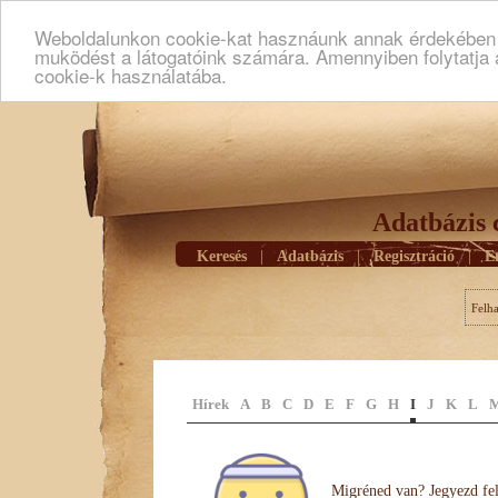
Weboldalunkon cookie-kat hasznáunk annak érdekében h
muködést a látogatóink számára. Amennyiben folytatja 
cookie-k használatába.
Adatbázis 
Keresés
|
Adatbázis
|
Regisztráció
|
E
Felh
Hírek
A
B
C
D
E
F
G
H
I
J
K
L
Migréned van? Jegyezd fel 