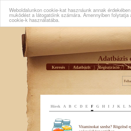
Weboldalunkon cookie-kat hasznáunk annak érdekében h
muködést a látogatóink számára. Amennyiben folytatja 
cookie-k használatába.
Adatbázis 
Keresés
|
Adatbázis
|
Regisztráció
|
E
Felh
Hírek
A
B
C
D
E
F
G
H
I
J
K
L
Vitaminokat szedsz? Rögzítsd e