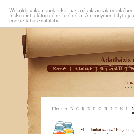
Weboldalunkon cookie-kat hasznáunk annak érdekében h
muködést a látogatóink számára. Amennyiben folytatja 
cookie-k használatába.
Adatbázis 
Keresés
|
Adatbázis
|
Regisztráció
|
E
Felh
Hírek
A
B
C
D
E
F
G
H
I
J
K
L
Vitaminokat szedsz? Rögzítsd e