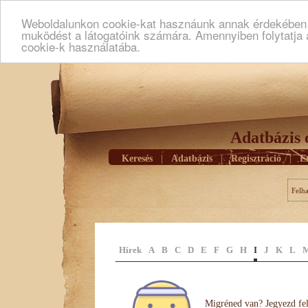
Weboldalunkon cookie-kat hasznáunk annak érdekében h
muködést a látogatóink számára. Amennyiben folytatja 
cookie-k használatába.
Adatbázis 
Keresés
|
Adatbázis
|
Regisztráció
|
E
Felh
Hírek
A
B
C
D
E
F
G
H
I
J
K
L
Migréned van? Jegyezd fel 