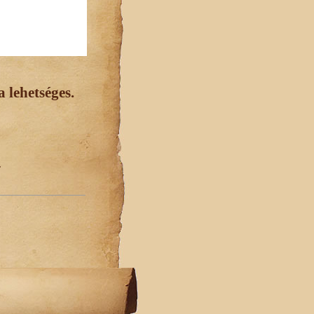
 lehetséges.
.