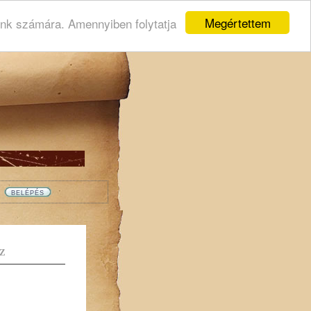
Megértettem
ink számára. Amennyiben folytatja
Z