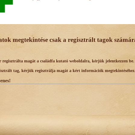
datok megtekintése csak a regisztrált tagok számára
egisztrálta magát a családfa kutató weboldalra, kérjük jelentkezzen be.
trált tag, kérjük regisztrálja magát a kért információk megtekintéséhez
yenes!