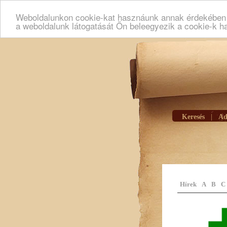
Weboldalunkon cookie-kat hasznáunk annak érdekében h
a weboldalunk látogatását Ön beleegyezik a cookie-k h
Keresés
|
Ad
Hírek
A
B
C