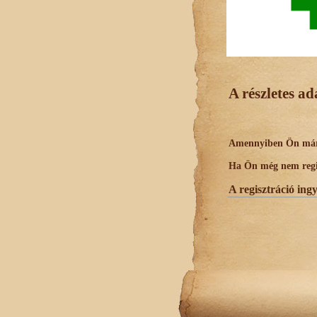
A részletes a
Amennyiben Ön már r
Ha Ön még nem regisz
A regisztráció ing