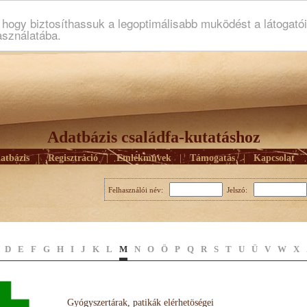
ogy biztosíthassuk a legoptimálisabb muködést a látogató
asználatába.
Adatbázis családfa-kutatáshoz
atbázis
|
Regisztráció
|
Emlékmûvek
|
Támogatás
|
Kapcsolat
Felhasználói név:
Jelszó:
D
E
F
G
H
I
J
K
L
M
N
O
Ö
P
Q
R
S
T
U
Ü
V
W
X
Gyógyszertárak, patikák elérhetöségei