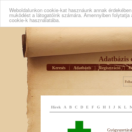
Weboldalunkon cookie-kat hasznáunk annak érdekében h
muködést a látogatóink számára. Amennyiben folytatja 
cookie-k használatába.
Adatbázis 
Keresés
|
Adatbázis
|
Regisztráció
|
E
Felh
Hírek
A
B
C
D
E
F
G
H
I
J
K
L
Gyógyszertárak