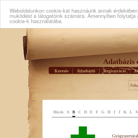
Weboldalunkon cookie-kat hasznáunk annak érdekében h
muködést a látogatóink számára. Amennyiben folytatja 
cookie-k használatába.
Adatbázis 
Keresés
|
Adatbázis
|
Regisztráció
|
E
Felh
Hírek
A
B
C
D
E
F
G
H
I
J
K
L
Gyógyszertárak