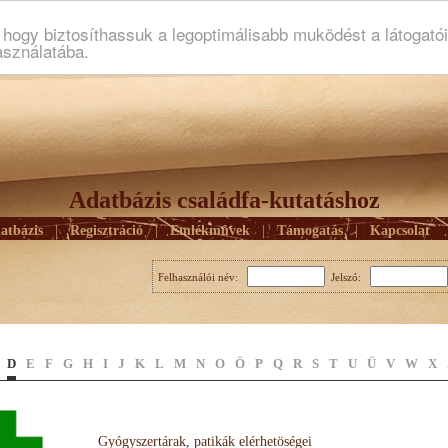
ogy biztosíthassuk a legoptimálisabb muködést a látogató
asználatába.
Adatbázis családfa-kutatáshoz
atbázis
|
Regisztráció
|
Emlékmûvek
|
Támogatás
|
Kapcsolat
Felhasználói név:
Jelszó:
D
E
F
G
H
I
J
K
L
M
N
O
Ö
P
Q
R
S
T
U
Ü
V
W
X
Gyógyszertárak, patikák elérhetöségei