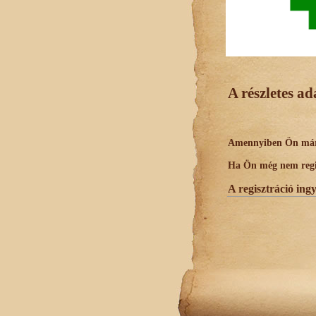
A részletes a
Amennyiben Ön már r
Ha Ön még nem regisz
A regisztráció ing