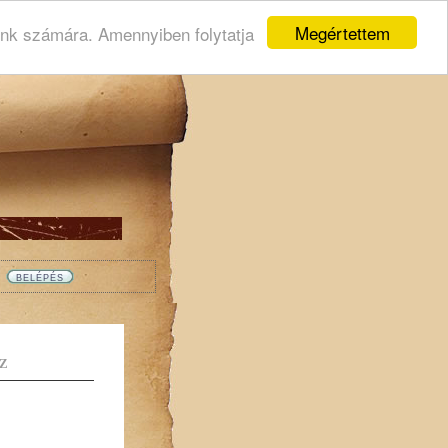
Megértettem
ink számára. Amennyiben folytatja
Z