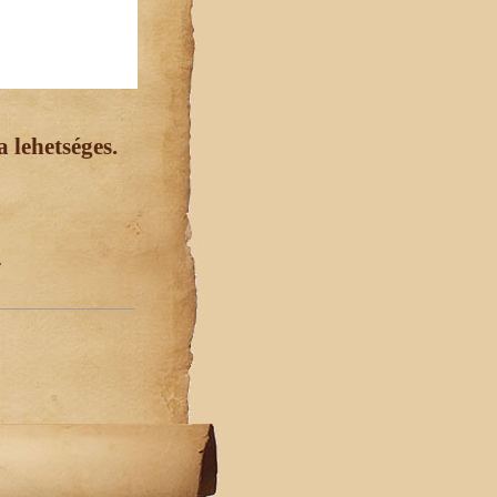
 lehetséges.
.