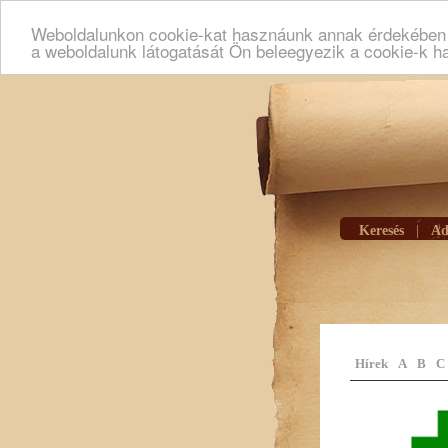
Weboldalunkon cookie-kat hasznáunk annak érdekében h
a weboldalunk látogatását Ön beleegyezik a cookie-k h
Keresés
|
Ad
Hírek
A
B
C