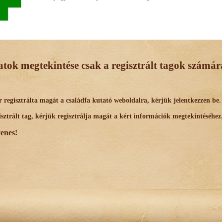
datok megtekintése csak a regisztrált tagok számára
egisztrálta magát a családfa kutató weboldalra, kérjük jelentkezzen be.
trált tag, kérjük regisztrálja magát a kért információk megtekintéséhez
yenes!