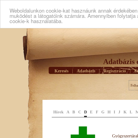
Weboldalunkon cookie-kat hasznáunk annak érdekében h
muködést a látogatóink számára. Amennyiben folytatja 
cookie-k használatába.
Adatbázis 
Keresés
|
Adatbázis
|
Regisztráció
|
E
Felh
Hírek
A
B
C
D
E
F
G
H
I
J
K
L
Gyógyszertárak