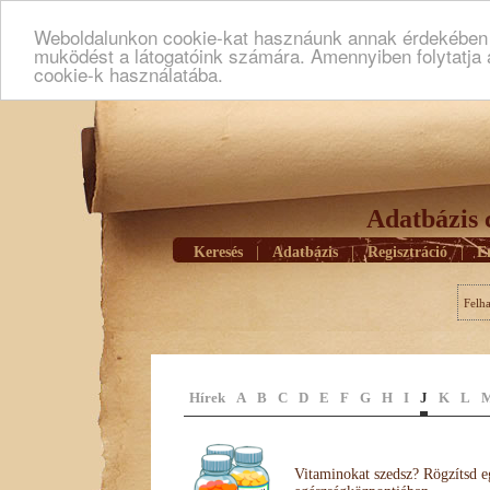
Weboldalunkon cookie-kat hasznáunk annak érdekében h
muködést a látogatóink számára. Amennyiben folytatja 
cookie-k használatába.
Adatbázis 
Keresés
|
Adatbázis
|
Regisztráció
|
E
Felh
Hírek
A
B
C
D
E
F
G
H
I
J
K
L
Vitaminokat szedsz? Rögzítsd e