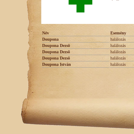
Név
Esemény
Doupona
halálozás
Doupona Dezsõ
halálozás
Doupona Dezsõ
halálozás
Doupona Dezsõ
halálozás
Doupona István
halálozás