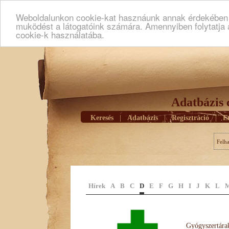
Weboldalunkon cookie-kat hasznáunk annak érdekében h
muködést a látogatóink számára. Amennyiben folytatja 
cookie-k használatába.
Adatbázis 
Keresés
|
Adatbázis
|
Regisztráció
|
E
Felh
Hírek
A
B
C
D
E
F
G
H
I
J
K
L
Gyógyszertárak