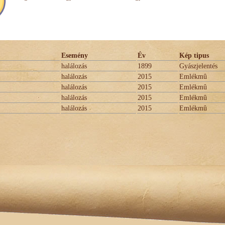
Esemény
Év
Kép tipus
halálozás
1899
Gyászjelentés
halálozás
2015
Emlékmû
halálozás
2015
Emlékmû
halálozás
2015
Emlékmû
halálozás
2015
Emlékmû