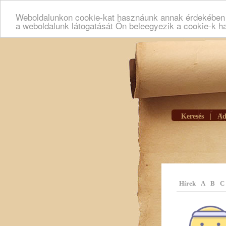
Weboldalunkon cookie-kat hasznáunk annak érdekében h
a weboldalunk látogatását Ön beleegyezik a cookie-k h
Keresés
|
Ad
Hírek
A
B
C