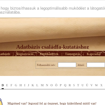
ogy biztosíthassuk a legoptimálisabb muködést a látogató
asználatába.
Adatbázis családfa-kutatáshoz
atbázis
|
Regisztráció
|
Emlékmûvek
|
Támogatás
|
Kapcsolat
Felhasználói név:
Jelszó:
D
E
F
G
H
I
J
K
L
M
N
O
Ö
P
Q
R
S
T
U
Ü
V
W
X
Migréned van? Jegyezd fel az összeset, hogy kideríthesd mitöl van!