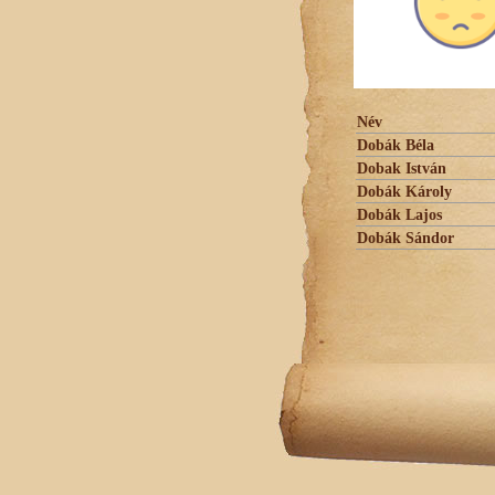
Név
Dobák Béla
Dobak István
Dobák Károly
Dobák Lajos
Dobák Sándor