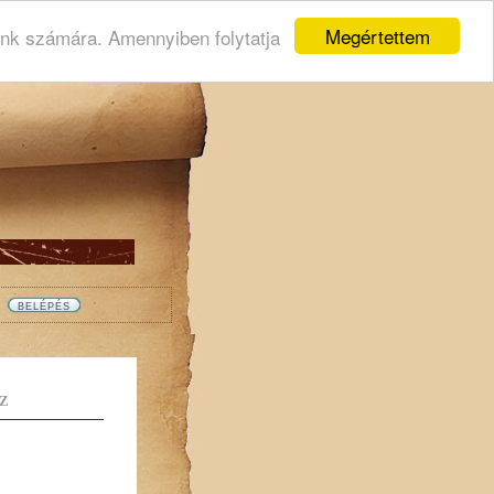
Megértettem
ink számára. Amennyiben folytatja
Z