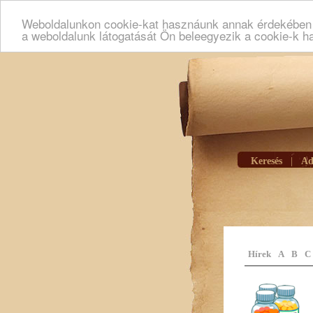
Weboldalunkon cookie-kat hasznáunk annak érdekében h
a weboldalunk látogatását Ön beleegyezik a cookie-k h
Keresés
|
Ad
Hírek
A
B
C