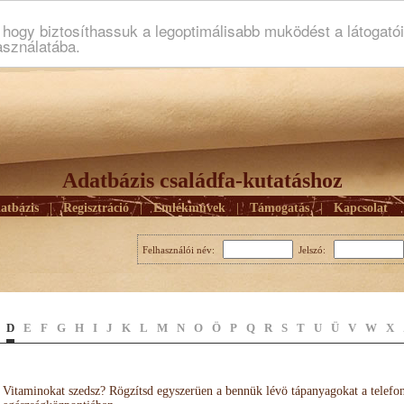
ogy biztosíthassuk a legoptimálisabb muködést a látogató
asználatába.
Adatbázis családfa-kutatáshoz
atbázis
|
Regisztráció
|
Emlékmûvek
|
Támogatás
|
Kapcsolat
Felhasználói név:
Jelszó:
D
E
F
G
H
I
J
K
L
M
N
O
Ö
P
Q
R
S
T
U
Ü
V
W
X
Vitaminokat szedsz? Rögzítsd egyszerüen a bennük lévö tápanyagokat a telefo