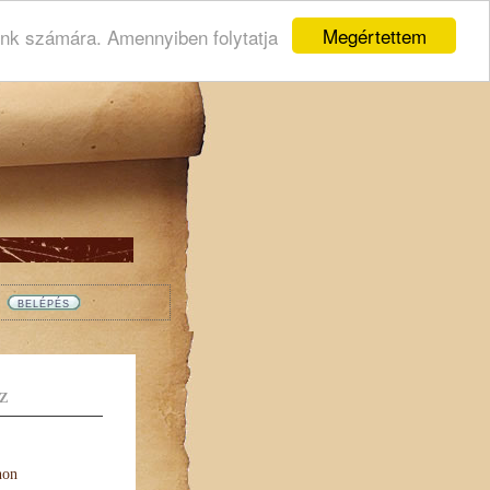
Megértettem
ink számára. Amennyiben folytatja
Z
non