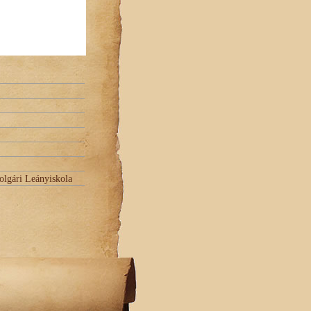
olgári Leányiskola