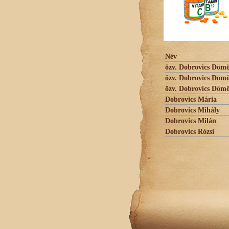
Név
özv. Dobrovics Döm
özv. Dobrovics Döm
özv. Dobrovics Döm
Dobrovics Mária
Dobrovics Mihály
Dobrovics Milán
Dobrovics Rózsi