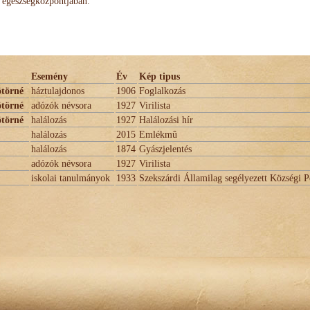
egészségközpontjában.
Esemény
Év
Kép tipus
ötörné
háztulajdonos
1906
Foglalkozás
ötörné
adózók névsora
1927
Virilista
ötörné
halálozás
1927
Halálozási hír
halálozás
2015
Emlékmû
halálozás
1874
Gyászjelentés
adózók névsora
1927
Virilista
iskolai tanulmányok
1933
Szekszárdi Államilag segélyezett Községi P