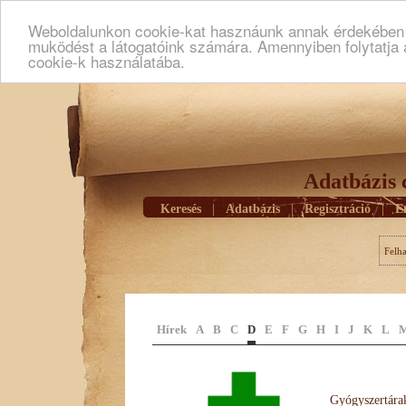
Weboldalunkon cookie-kat hasznáunk annak érdekében h
muködést a látogatóink számára. Amennyiben folytatja 
cookie-k használatába.
Adatbázis 
Keresés
|
Adatbázis
|
Regisztráció
|
E
Felh
Hírek
A
B
C
D
E
F
G
H
I
J
K
L
Gyógyszertárak