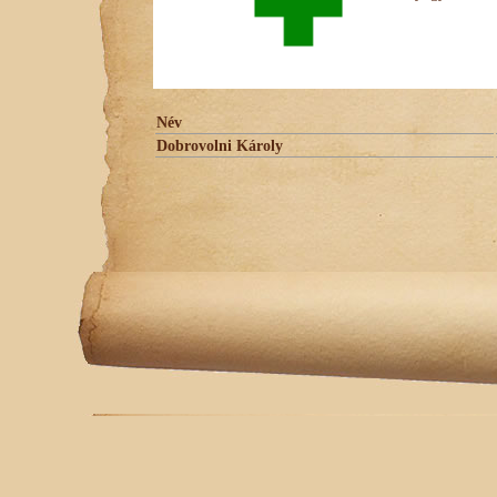
Név
Dobrovolni Károly